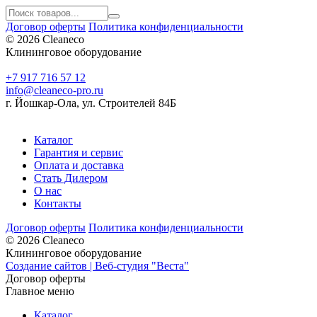
Договор оферты
Политика конфиденциальности
Поиск товаров...
© 2026 Cleaneco
Клининговое оборудование
+7 917 716 57 12
info@cleaneco-pro.ru
г. Йошкар-Ола, ул. Строителей 84Б
Каталог
Гарантия и сервис
Оплата и доставка
Стать Дилером
О нас
Контакты
Договор оферты
Политика конфиденциальности
© 2026 Cleaneco
Клининговое оборудование
Создание сайтов | Веб-студия "Веста"
Договор оферты
Главное меню
Каталог