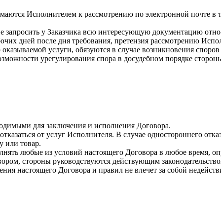
маются Исполнителем к рассмотрению по электронной почте в т
 запросить у Заказчика всю интересующую документацию относ
бочих дней после дня требования, претензия рассмотрению Испо
оказываемой услуги, обязуются в случае возникновения споров 
озможности урегулирования спора в досудебном порядке стороны 
ходимыми для заключения и исполнения Договора.
отказаться от услуг Исполнителя. В случае одностороннего отка
у или товар.
лнять любые из условий настоящего Договора в любое время, оп
вором, стороны руководствуются действующим законодательств
ния настоящего Договора и правил не влечет за собой недейст