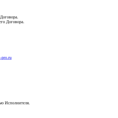
 Договора.
его Договора.
-pro.ru
ью Исполнителя.