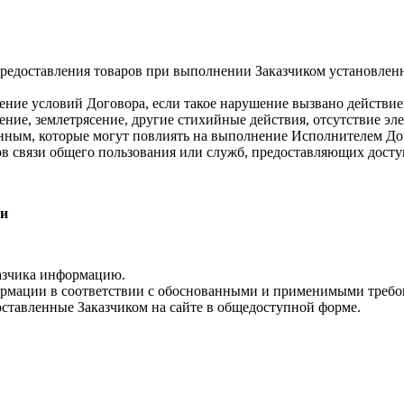
 предоставления товаров при выполнении Заказчиком установлен
ение условий Договора, если такое нарушение вызвано действие
ение, землетрясение, другие стихийные действия, отсутствие эл
енным, которые могут повлиять на выполнение Исполнителем До
ов связи общего пользования или служб, предоставляющих доступ
ии
казчика информацию.
ормации в соответствии с обоснованными и применимыми требо
оставленные Заказчиком на сайте в общедоступной форме.